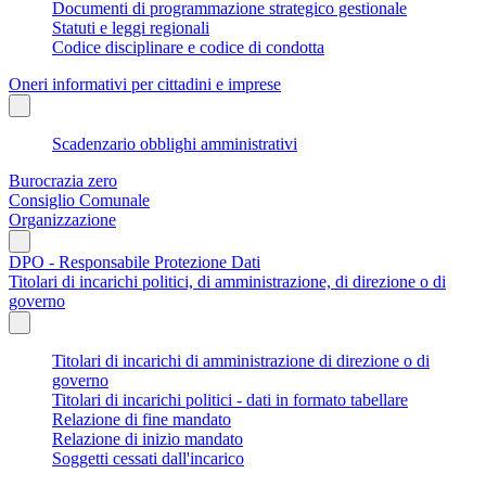
Documenti di programmazione strategico gestionale
Statuti e leggi regionali
Codice disciplinare e codice di condotta
Oneri informativi per cittadini e imprese
Scadenzario obblighi amministrativi
Burocrazia zero
Consiglio Comunale
Organizzazione
DPO - Responsabile Protezione Dati
Titolari di incarichi politici, di amministrazione, di direzione o di
governo
Titolari di incarichi di amministrazione di direzione o di
governo
Titolari di incarichi politici - dati in formato tabellare
Relazione di fine mandato
Relazione di inizio mandato
Soggetti cessati dall'incarico