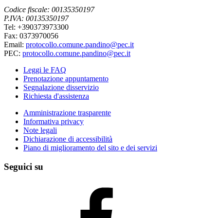
Codice fiscale: 00135350197
P.IVA: 00135350197
Tel: +390373973300
Fax: 0373970056
Email:
protocollo.comune.pandino@pec.it
PEC:
protocollo.comune.pandino@pec.it
Leggi le FAQ
Prenotazione appuntamento
Segnalazione disservizio
Richiesta d'assistenza
Amministrazione trasparente
Informativa privacy
Note legali
Dichiarazione di accessibilità
Piano di miglioramento del sito e dei servizi
Seguici su