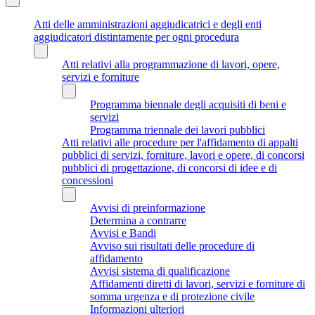
Atti delle amministrazioni aggiudicatrici e degli enti
aggiudicatori distintamente per ogni procedura
Atti relativi alla programmazione di lavori, opere,
servizi e forniture
Programma biennale degli acquisiti di beni e
servizi
Programma triennale dei lavori pubblici
Atti relativi alle procedure per l'affidamento di appalti
pubblici di servizi, forniture, lavori e opere, di concorsi
pubblici di progettazione, di concorsi di idee e di
concessioni
Avvisi di preinformazione
Determina a contrarre
Avvisi e Bandi
Avviso sui risultati delle procedure di
affidamento
Avvisi sistema di qualificazione
Affidamenti diretti di lavori, servizi e forniture di
somma urgenza e di protezione civile
Informazioni ulteriori