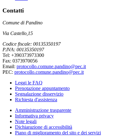
Contatti
Comune di Pandino
Via Castello,15
Codice fiscale: 00135350197
P.IVA: 00135350197
Tel: +390373973300
Fax: 0373970056
Email:
protocollo.comune.pandino@pec.it
PEC:
protocollo.comune.pandino@pec.it
Leggi le FAQ
Prenotazione appuntamento
Segnalazione disservizio
Richiesta d'assistenza
Amministrazione trasparente
Informativa privacy
Note legali
Dichiarazione di accessibilità
Piano di miglioramento del sito e dei servizi