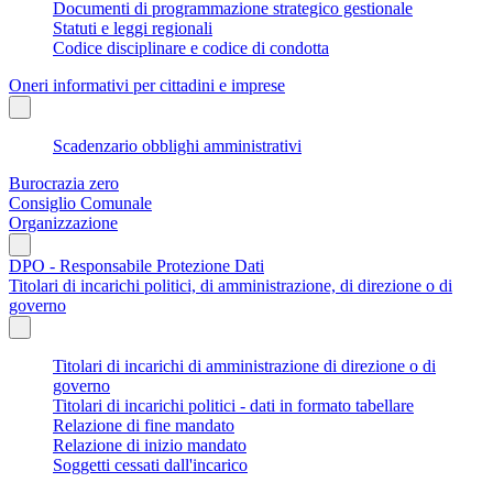
Documenti di programmazione strategico gestionale
Statuti e leggi regionali
Codice disciplinare e codice di condotta
Oneri informativi per cittadini e imprese
Scadenzario obblighi amministrativi
Burocrazia zero
Consiglio Comunale
Organizzazione
DPO - Responsabile Protezione Dati
Titolari di incarichi politici, di amministrazione, di direzione o di
governo
Titolari di incarichi di amministrazione di direzione o di
governo
Titolari di incarichi politici - dati in formato tabellare
Relazione di fine mandato
Relazione di inizio mandato
Soggetti cessati dall'incarico