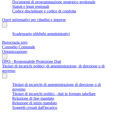
Documenti di programmazione strategico gestionale
Statuti e leggi regionali
Codice disciplinare e codice di condotta
Oneri informativi per cittadini e imprese
Scadenzario obblighi amministrativi
Burocrazia zero
Consiglio Comunale
Organizzazione
DPO - Responsabile Protezione Dati
Titolari di incarichi politici, di amministrazione, di direzione o di
governo
Titolari di incarichi di amministrazione di direzione o di
governo
Titolari di incarichi politici - dati in formato tabellare
Relazione di fine mandato
Relazione di inizio mandato
Soggetti cessati dall'incarico