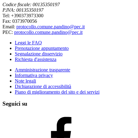
Codice fiscale: 00135350197
P.IVA: 00135350197
Tel: +390373973300
Fax: 0373970056
Email:
protocollo.comune.pandino@pec.it
PEC:
protocollo.comune.pandino@pec.it
Leggi le FAQ
Prenotazione appuntamento
Segnalazione disservizio
Richiesta d'assistenza
Amministrazione trasparente
Informativa privacy
Note legali
Dichiarazione di accessibilità
Piano di miglioramento del sito e dei servizi
Seguici su