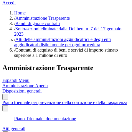
Accedi
Home
/
Amministrazione Trasparente
/
Bandi di gara e contratti
/
Sotto-sezioni eliminate dalla Delibera n. 7 del 17 gennaio
2023
/
Atti delle amministrazioni aggiudicatrici e degli enti
aggiudicatori distintamente per ogni procedura
/
Contratti di acquisto di beni e servizi di importo stimato
superiore a 1 milione di euro
Amministrazione Trasparente
Espandi Menu
Amministrazione Aperta
Disposizioni generali
Piano triennale per prevenzione della corruzione e della trasparenza
Piano Triennale: documentazione
Atti generali