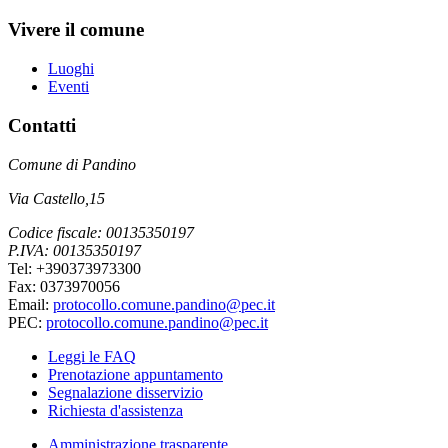
Vivere il comune
Luoghi
Eventi
Contatti
Comune di Pandino
Via Castello,15
Codice fiscale: 00135350197
P.IVA: 00135350197
Tel: +390373973300
Fax: 0373970056
Email:
protocollo.comune.pandino@pec.it
PEC:
protocollo.comune.pandino@pec.it
Leggi le FAQ
Prenotazione appuntamento
Segnalazione disservizio
Richiesta d'assistenza
Amministrazione trasparente