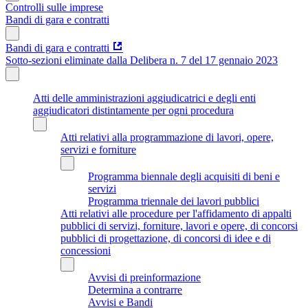
Controlli sulle imprese
Bandi di gara e contratti
Bandi di gara e contratti
Sotto-sezioni eliminate dalla Delibera n. 7 del 17 gennaio 2023
Atti delle amministrazioni aggiudicatrici e degli enti
aggiudicatori distintamente per ogni procedura
Atti relativi alla programmazione di lavori, opere,
servizi e forniture
Programma biennale degli acquisiti di beni e
servizi
Programma triennale dei lavori pubblici
Atti relativi alle procedure per l'affidamento di appalti
pubblici di servizi, forniture, lavori e opere, di concorsi
pubblici di progettazione, di concorsi di idee e di
concessioni
Avvisi di preinformazione
Determina a contrarre
Avvisi e Bandi