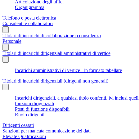
Articolazione degli uffici
Organigramma
Telefono e posta elettronica
Consulenti e collaboratori
Titolari di incarichi di collaborazione o consulenza
Personale
Titolari di incarichi dirigenziali amministrativi di vertice
Incarichi amministrativi di vertice - in formato tabellare
Titolari di incarichi dirigenziali (dirigenti non generali)
Incarichi dirigenziali, a qualsiasi titolo conferiti, ivi inclusi q
funzioni dirigenziali
Posti di funzione disponibili
Ruolo dirigenti
Dirigenti cessati
Sanzioni per mancata comunicazione dei dati
Elevate Qualificazioni