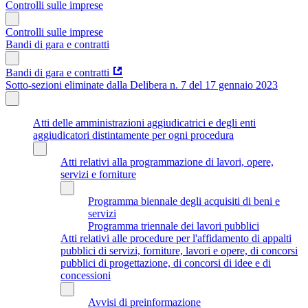
Controlli sulle imprese
Controlli sulle imprese
Bandi di gara e contratti
Bandi di gara e contratti
Sotto-sezioni eliminate dalla Delibera n. 7 del 17 gennaio 2023
Atti delle amministrazioni aggiudicatrici e degli enti
aggiudicatori distintamente per ogni procedura
Atti relativi alla programmazione di lavori, opere,
servizi e forniture
Programma biennale degli acquisiti di beni e
servizi
Programma triennale dei lavori pubblici
Atti relativi alle procedure per l'affidamento di appalti
pubblici di servizi, forniture, lavori e opere, di concorsi
pubblici di progettazione, di concorsi di idee e di
concessioni
Avvisi di preinformazione