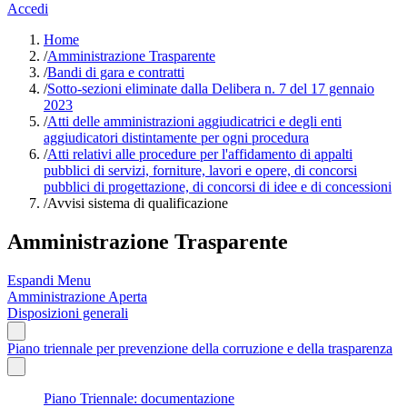
Accedi
Home
/
Amministrazione Trasparente
/
Bandi di gara e contratti
/
Sotto-sezioni eliminate dalla Delibera n. 7 del 17 gennaio
2023
/
Atti delle amministrazioni aggiudicatrici e degli enti
aggiudicatori distintamente per ogni procedura
/
Atti relativi alle procedure per l'affidamento di appalti
pubblici di servizi, forniture, lavori e opere, di concorsi
pubblici di progettazione, di concorsi di idee e di concessioni
/
Avvisi sistema di qualificazione
Amministrazione Trasparente
Espandi Menu
Amministrazione Aperta
Disposizioni generali
Piano triennale per prevenzione della corruzione e della trasparenza
Piano Triennale: documentazione