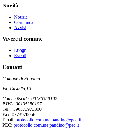
Novità
Notizie
Comunicati
Avvisi
Vivere il comune
Luoghi
Eventi
Contatti
Comune di Pandino
Via Castello,15
Codice fiscale: 00135350197
P.IVA: 00135350197
Tel: +390373973300
Fax: 0373970056
Email:
protocollo.comune.pandino@pec.it
PEC:
protocollo.comune.pandino@pec.it