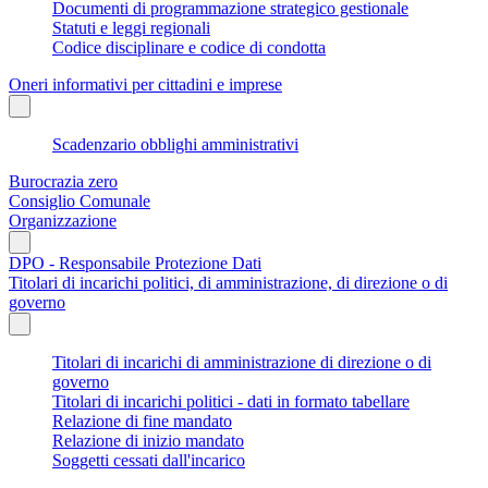
Documenti di programmazione strategico gestionale
Statuti e leggi regionali
Codice disciplinare e codice di condotta
Oneri informativi per cittadini e imprese
Scadenzario obblighi amministrativi
Burocrazia zero
Consiglio Comunale
Organizzazione
DPO - Responsabile Protezione Dati
Titolari di incarichi politici, di amministrazione, di direzione o di
governo
Titolari di incarichi di amministrazione di direzione o di
governo
Titolari di incarichi politici - dati in formato tabellare
Relazione di fine mandato
Relazione di inizio mandato
Soggetti cessati dall'incarico