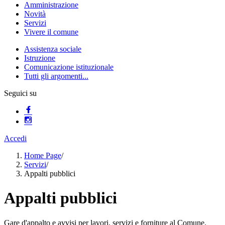
Amministrazione
Novità
Servizi
Vivere il comune
Assistenza sociale
Istruzione
Comunicazione istituzionale
Tutti gli argomenti...
Seguici su
Accedi
Home Page
/
Servizi
/
Appalti pubblici
Appalti pubblici
Gare d'appalto e avvisi per lavori, servizi e forniture al Comune.