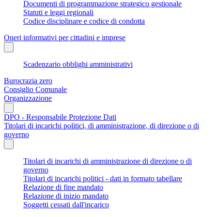
Documenti di programmazione strategico gestionale
Statuti e leggi regionali
Codice disciplinare e codice di condotta
Oneri informativi per cittadini e imprese
Scadenzario obblighi amministrativi
Burocrazia zero
Consiglio Comunale
Organizzazione
DPO - Responsabile Protezione Dati
Titolari di incarichi politici, di amministrazione, di direzione o di
governo
Titolari di incarichi di amministrazione di direzione o di
governo
Titolari di incarichi politici - dati in formato tabellare
Relazione di fine mandato
Relazione di inizio mandato
Soggetti cessati dall'incarico