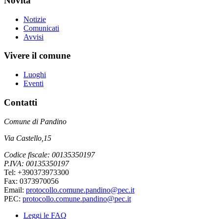
Novità
Notizie
Comunicati
Avvisi
Vivere il comune
Luoghi
Eventi
Contatti
Comune di Pandino
Via Castello,15
Codice fiscale: 00135350197
P.IVA: 00135350197
Tel: +390373973300
Fax: 0373970056
Email:
protocollo.comune.pandino@pec.it
PEC:
protocollo.comune.pandino@pec.it
Leggi le FAQ