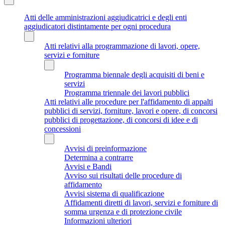
Atti delle amministrazioni aggiudicatrici e degli enti
aggiudicatori distintamente per ogni procedura
Atti relativi alla programmazione di lavori, opere,
servizi e forniture
Programma biennale degli acquisiti di beni e
servizi
Programma triennale dei lavori pubblici
Atti relativi alle procedure per l'affidamento di appalti
pubblici di servizi, forniture, lavori e opere, di concorsi
pubblici di progettazione, di concorsi di idee e di
concessioni
Avvisi di preinformazione
Determina a contrarre
Avvisi e Bandi
Avviso sui risultati delle procedure di
affidamento
Avvisi sistema di qualificazione
Affidamenti diretti di lavori, servizi e forniture di
somma urgenza e di protezione civile
Informazioni ulteriori