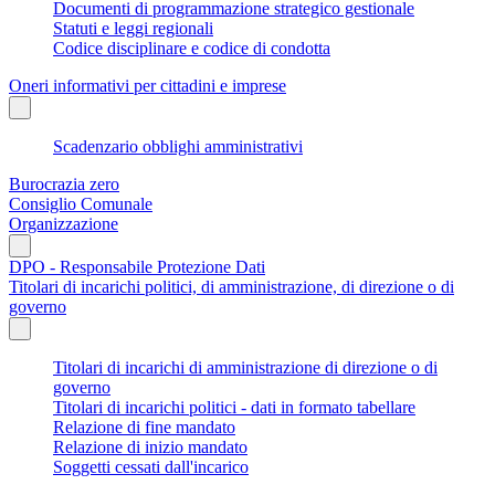
Documenti di programmazione strategico gestionale
Statuti e leggi regionali
Codice disciplinare e codice di condotta
Oneri informativi per cittadini e imprese
Scadenzario obblighi amministrativi
Burocrazia zero
Consiglio Comunale
Organizzazione
DPO - Responsabile Protezione Dati
Titolari di incarichi politici, di amministrazione, di direzione o di
governo
Titolari di incarichi di amministrazione di direzione o di
governo
Titolari di incarichi politici - dati in formato tabellare
Relazione di fine mandato
Relazione di inizio mandato
Soggetti cessati dall'incarico