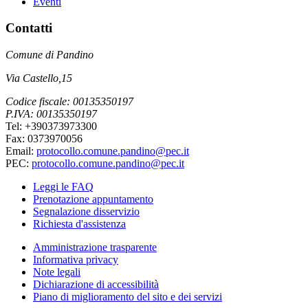
Eventi
Contatti
Comune di Pandino
Via Castello,15
Codice fiscale: 00135350197
P.IVA: 00135350197
Tel: +390373973300
Fax: 0373970056
Email:
protocollo.comune.pandino@pec.it
PEC:
protocollo.comune.pandino@pec.it
Leggi le FAQ
Prenotazione appuntamento
Segnalazione disservizio
Richiesta d'assistenza
Amministrazione trasparente
Informativa privacy
Note legali
Dichiarazione di accessibilità
Piano di miglioramento del sito e dei servizi