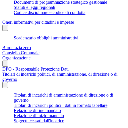
Documenti di programmazione strategico gestionale
Statuti e leggi regionali
Codice disciplinare e codice di condotta
Oneri informativi per cittadini e imprese
Scadenzario obblighi amministrativi
Burocrazia zero
Consiglio Comunale
Organizzazione
DPO - Responsabile Protezione Dati
Titolari di incarichi politici, di amministrazione, di direzione o di
governo
Titolari di incarichi di amministrazione di direzione o di
governo
Titolari di incarichi politici - dati in formato tabellare
Relazione di fine mandato
Relazione di inizio mandato
Soggetti cessati dall'incarico