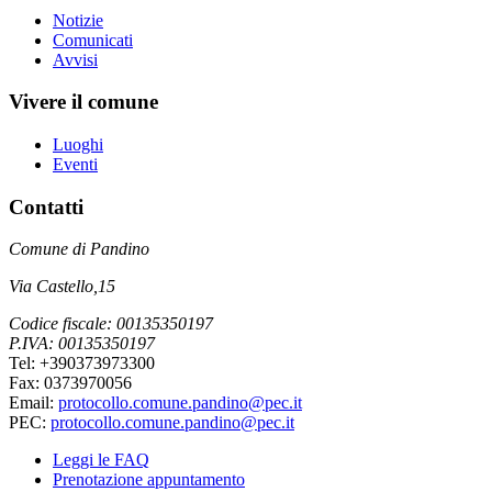
Notizie
Comunicati
Avvisi
Vivere il comune
Luoghi
Eventi
Contatti
Comune di Pandino
Via Castello,15
Codice fiscale: 00135350197
P.IVA: 00135350197
Tel: +390373973300
Fax: 0373970056
Email:
protocollo.comune.pandino@pec.it
PEC:
protocollo.comune.pandino@pec.it
Leggi le FAQ
Prenotazione appuntamento