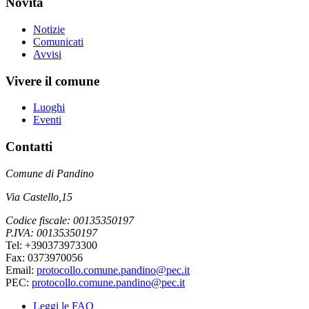
Novità
Notizie
Comunicati
Avvisi
Vivere il comune
Luoghi
Eventi
Contatti
Comune di Pandino
Via Castello,15
Codice fiscale: 00135350197
P.IVA: 00135350197
Tel: +390373973300
Fax: 0373970056
Email:
protocollo.comune.pandino@pec.it
PEC:
protocollo.comune.pandino@pec.it
Leggi le FAQ